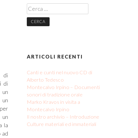
Ricerca
per:
ARTICOLI RECENTI
Canti e cunti nel nuovo CD di
 di
Alberto Tedesco
i di
Montecalvo Irpino – Documenti
a un
sonori di tradizione orale
e un
Marko Kravos in visita a
per
Montecalvo Irpino
o un
Il nostro archivio – Introduzione
Culture materiali ed immateriali
a la
o ad