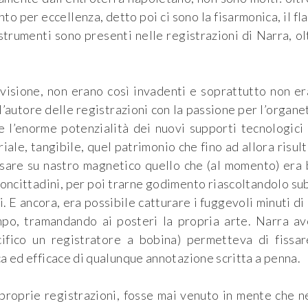
o per eccellenza, detto poi ci sono la fisarmonica, il fl
strumenti sono presenti nelle registrazioni di Narra, ol
visione, non erano così invadenti e soprattutto non e
l’autore delle registrazioni con la passione per l’organe
 l’enorme potenzialità dei nuovi supporti tecnologici 
ale, tangibile, quel patrimonio che fino ad allora risul
issare su nastro magnetico quello che (al momento) era
 concittadini, per poi trarne godimento riascoltandolo su
. E ancora, era possibile catturare i fuggevoli minuti di
mpo, tramandando ai posteri la propria arte. Narra a
cifico un registratore a bobina) permetteva di fissa
ica ed efficace di qualunque annotazione scritta a penna.
proprie registrazioni, fosse mai venuto in mente che n