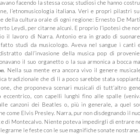
 stavano facendo la stessa cosa; studiosi che hanno costru
e, l’etnomusicologia italiana. Veri e propri pilastri su
e della cultura orale di ogni regione: Ernesto De Mart
o Leydi, per citarne alcuni. E proprio l’ipotesi che no
o il lavoro di Narra. Antonio era in grado di suonar
fatto studi da musicologo. Aveva nel sangue i canti 
distratto dall’invasione della musica pop di proveni
ionavano il suo organetto o la sua armonica a bocca ma
. Nella sua mente era ancora vivo il genere musical
on
ca tradizionale che di lì a poco sarebbe stata soppiant
one, che proponeva scenari musicali di tutt’altro gen
 eccentrico, con capelli lunghi fino alle spalle (veni
 alle canzoni dei Beatles o, più in generale, a quel s
he come Elvis Presley. Narra, pur non disdegnando il nu
ate di Montecalvo. Niente poteva impedirgli di entrare n
llegrarne le feste con le sue magnifiche sonate nostrane.