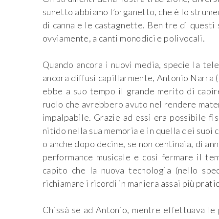
sunetto abbiamo l’organetto, che è lo strument
di canna e le castagnette. Ben tre di questi 
ovviamente, a canti monodici e polivocali.
Quando ancora i nuovi media, specie la tele
ancora diffusi capillarmente, Antonio Narra (
ebbe a suo tempo il grande merito di capire
ruolo che avrebbero avuto nel rendere materi
impalpabile. Grazie ad essi era possibile f
nitido nella sua memoria e in quella dei suoi
o anche dopo decine, se non centinaia, di anni
performance musicale e così fermare il te
capito che la nuova tecnologia (nello spe
richiamare i ricordi in maniera assai più prat
Chissà se ad Antonio, mentre effettuava le 