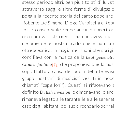
stesso periodo altri, ben più titolati di lui,
attraverso saggi e altre forme di divulgazion
poggia la recente storia del canto popolare 
Roberto De Simone, Diego Carpitella e Robert
fosse consapevole rende ancor più meritori
orecchio vari strumenti, ma non aveva mai 
melodie delle nostra tradizione e non fu 
oltreoceanica; la magia dei suoni che sprig
conciliava con la musica della
beat generati
, che proponeva quella musi
Chiara fontana
[1]
soprattutto a causa del boom della televisi
gruppi nostrani di musicisti vestiti in modo
chiamati “capelloni”). Questi si rifacevano
definito
, e dimenavano le anc
British invasion
rimaneva legato alle tarantelle e alle seren
case degli abitanti del suo circondario per ra