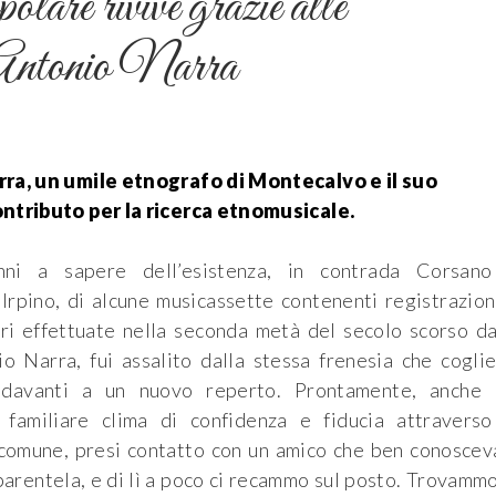
olare rivive grazie alle
a Antonio Narra
ra, un umile etnografo di Montecalvo e il suo
ntributo per la ricerca etnomusicale.
ni a sapere dell’esistenza, in contrada Corsano
rpino, di alcune musicassette contenenti registrazion
ri effettuate nella seconda metà del secolo scorso d
o Narra, fui assalito dalla stessa frenesia che cogli
 davanti a un nuovo reperto. Prontamente, anche 
n familiare clima di confidenza e fiducia attravers
comune, presi contatto con un amico che ben conoscev
parentela, e di lì a poco ci recammo sul posto. Trovamm