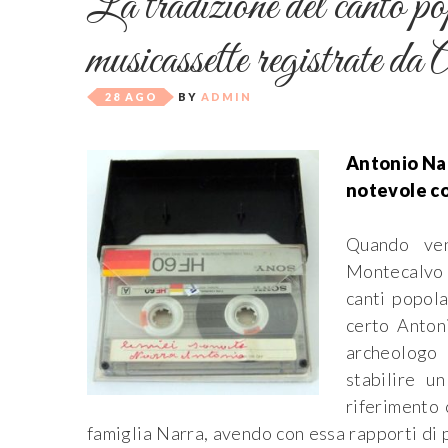
La tradizione del canto pop
musicassette registrate d
28 AGO
BY
ADMIN
Antonio Nar
notevole co
Quando ven
Montecalvo I
canti popola
certo Antoni
archeologo
stabilire u
riferimento 
famiglia Narra, avendo con essa rapporti di 