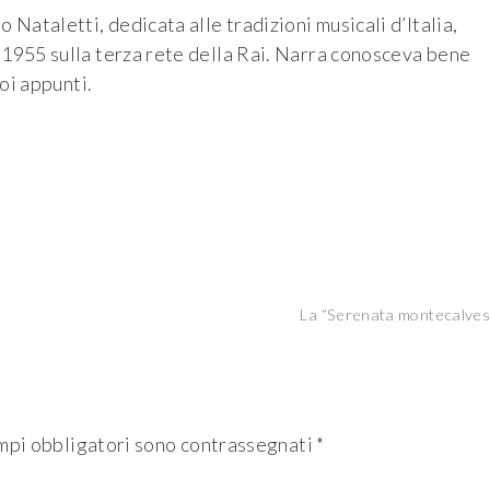
Nataletti, dedicata alle tradizioni musicali d’Italia,
 1955 sulla terza rete della Rai. Narra conosceva bene
uoi appunti.
La “Serenata montecalves
mpi obbligatori sono contrassegnati
*