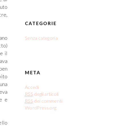
auto
tre,
CATEGORIE
rano
Senza categoria
tto)
e il
tava
 ben
META
bito
 una
Accedi
veva
RSS
degli articoli
re e
RSS
dei commenti
WordPress.org
ello