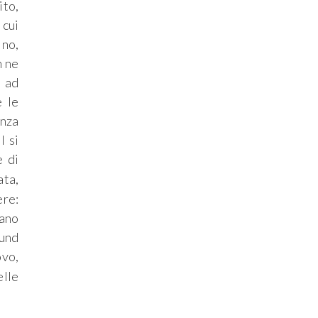
ito,
 cui
ino,
n ne
e ad
e le
enza
l si
e di
ata,
ere:
vano
ound
ovo,
elle