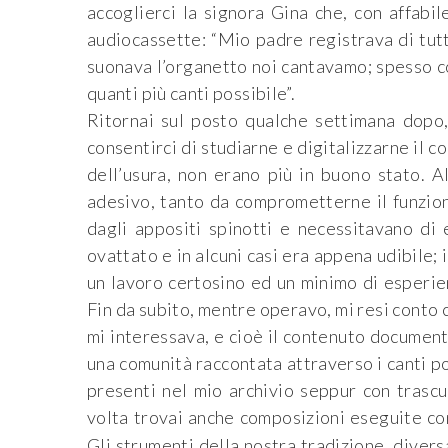
accoglierci la signora Gina che, con affabi
audiocassette: “Mio padre registrava di tutto:
suonava l’organetto noi cantavamo; spesso c
quanti più canti possibile”.
Ritornai sul posto qualche settimana dopo, 
consentirci di studiarne e digitalizzarne il 
dell’usura, non erano più in buono stato. A
adesivo, tanto da comprometterne il funziona
dagli appositi spinotti e necessitavano di 
ovattato e in alcuni casi era appena udibile; 
un lavoro certosino ed un minimo di esperie
Fin da subito, mentre operavo, mi resi conto ch
mi interessava, e cioè il contenuto documenta
una comunità raccontata attraverso i canti p
presenti nel mio archivio seppur con trascu
volta trovai anche composizioni eseguite co
Gli strumenti della nostra tradizione, diver