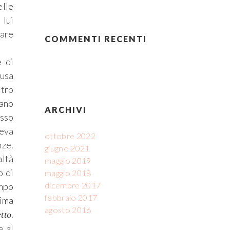
elle
 lui
nare
COMMENTI RECENTI
e di
ausa
stro
vano
ARCHIVI
esso
reva
ottobre 2022
nze.
giugno 2021
altà
maggio 2019
o di
maggio 2018
dicembre 2017
empo
febbraio 2017
rima
agosto 2016
.
tto
e al