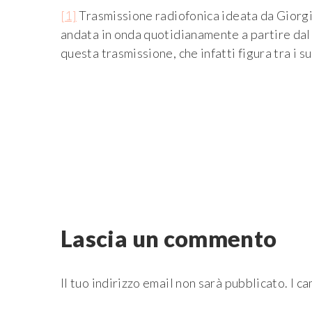
[1]
Trasmissione radiofonica ideata da Giorgio 
andata in onda quotidianamente a partire dal
questa trasmissione, che infatti figura tra i s
Navigazione
Lascia un commento
articoli
Il tuo indirizzo email non sarà pubblicato.
I ca