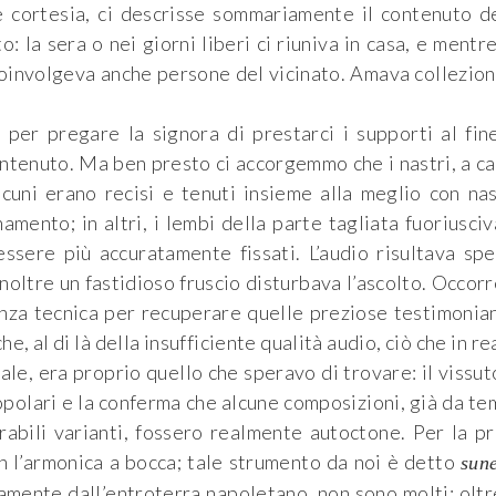
le cortesia, ci descrisse sommariamente il contenuto d
 la sera o nei giorni liberi ci riuniva in casa, e mentre
oinvolgeva anche persone del vicinato. Amava collezio
per pregare la signora di prestarci i supporti al fin
contenuto. Ma ben presto ci accorgemmo che i nastri, a c
lcuni erano recisi e tenuti insieme alla meglio con na
mento; in altri, i lembi della parte tagliata fuoriusci
essere più accuratamente fissati. L’audio risultava sp
inoltre un fastidioso fruscio disturbava l’ascolto. Occor
nza tecnica per recuperare quelle preziose testimonia
e, al di là della insufficiente qualità audio, ciò che in re
le, era proprio quello che speravo di trovare: il vissut
opolari e la conferma che alcune composizioni, già da t
rabili varianti, fossero realmente autoctone. Per la p
n l’armonica a bocca; tale strumento da noi è detto
sune
samente dall’entroterra napoletano, non sono molti: oltr